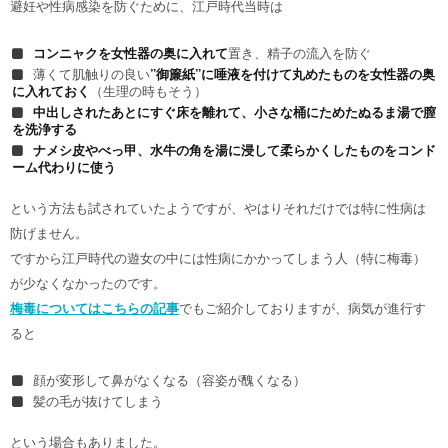
避妊や性病感染を防ぐために、江戸時代当時は
コンニャクを女性器の奥に入れて
置き、精子の流入を防ぐ
薄くて肌触りの良い
”御簾紙”に唾液を付けて丸めたものを女性器の奥
に入れておく
（生理の時もそう）
中出しされたあとにすぐ床を離れて、小さな桶にためたぬるま湯で膣
を洗浄する
ナメシ皮やべっ甲、水牛の角を湯に浸して柔らかくしたものをコンド
ーム代わりに使う
という方法も試されていたようですが、やはりそれだけでは特に性病は
防げません。
ですから江戸時代の遊女の中には性病にかかってしまう人（特に梅毒）
が少なくなかったのです。
梅毒についてはこちらの記事
でもご紹介しておりますが、病気が進行す
ると
顔が変形して鼻がなくなる（容姿が醜くなる）
髪の毛が抜けてしまう
という場合もありました。