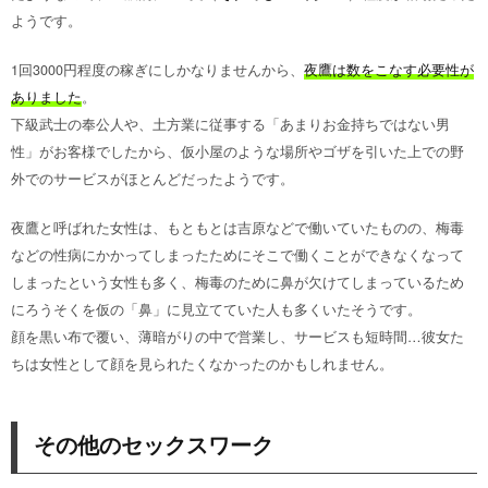
ようです。
1回3000円程度の稼ぎにしかなりませんから、
夜鷹は数をこなす必要性が
ありました
。
下級武士の奉公人や、土方業に従事する「あまりお金持ちではない男
性」がお客様でしたから、仮小屋のような場所やゴザを引いた上での野
外でのサービスがほとんどだったようです。
夜鷹と呼ばれた女性は、もともとは吉原などで働いていたものの、梅毒
などの性病にかかってしまったためにそこで働くことができなくなって
しまったという女性も多く、梅毒のために鼻が欠けてしまっているため
にろうそくを仮の「鼻」に見立てていた人も多くいたそうです。
顔を黒い布で覆い、薄暗がりの中で営業し、サービスも短時間…彼女た
ちは女性として顔を見られたくなかったのかもしれません。
その他のセックスワーク