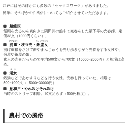
江戸にはそのほかにも多数の「セックスワーク」がありました。
簡単にそのほかの性風俗についてもご紹介させていただきます。
船饅頭
饅頭を売るのを表向きに隅田川の船中で売春をした最下等の売春婦。定
価32文（1000円くらい）。
さげじゅう
めしもりおんな
提重
・枝豆売・
飯盛女
提げ重箱をさげて餅やまんじゅうを売り歩きながら売春をする女性や、
宿屋や茶屋の娘。
素人の売春だったので平均500文から700文（15000~2000円）と相場は高
め。
ゆな
湯女
銭湯などであかすりなどを行う女性。売春も行っていた。相場は
500~1000文（15000~30000円）
意和戸・やれ吹けそれ吹け
当時のストリップ劇場。10文足らず（500円程度）。
農村での風俗