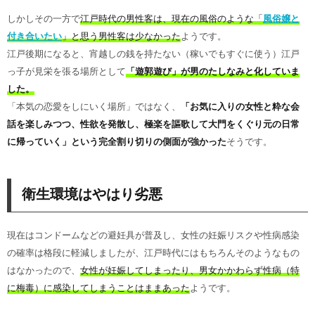
しかしその一方で
江戸時代の男性客は、現在の風俗のような「
風俗嬢と
付き合いたい
」と思う男性客は少なかった
ようです。
江戸後期になると、宵越しの銭を持たない（稼いでもすぐに使う）江戸
っ子が見栄を張る場所として
「遊郭遊び」が男のたしなみと化していま
した。
「本気の恋愛をしにいく場所」ではなく、
「お気に入りの女性と粋な会
話を楽しみつつ、性欲を発散し、極楽を謳歌して大門をくぐり元の日常
に帰っていく」という完全割り切りの側面が強かった
そうです。
衛生環境はやはり劣悪
現在はコンドームなどの避妊具が普及し、女性の妊娠リスクや性病感染
の確率は格段に軽減しましたが、江戸時代にはもちろんそのようなもの
はなかったので、
女性が妊娠してしまったり、男女かかわらず性病（特
に梅毒）に感染してしまうことはままあった
ようです。