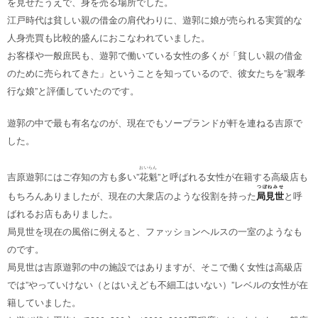
を見せたうえで、身を売る場所でした。
江戸時代は貧しい親の借金の肩代わりに、遊郭に娘が売られる実質的な
人身売買も比較的盛んにおこなわれていました。
お客様や一般庶民も、遊郭で働いている女性の多くが「貧しい親の借金
のために売られてきた」ということを知っているので、彼女たちを”親孝
行な娘”と評価していたのです。
遊郭の中で最も有名なのが、現在でもソープランドが軒を連ねる吉原で
した。
おいらん
吉原遊郭にはご存知の方も多い”
花魁
”と呼ばれる女性が在籍する高級店も
つぼねみせ
もちろんありましたが、現在の大衆店のような役割を持った
局見世
と呼
ばれるお店もありました。
局見世を現在の風俗に例えると、ファッションヘルスの一室のようなも
のです。
局見世は吉原遊郭の中の施設ではありますが、そこで働く女性は高級店
では”やっていけない（とはいえども不細工はいない）”レベルの女性が在
籍していました。