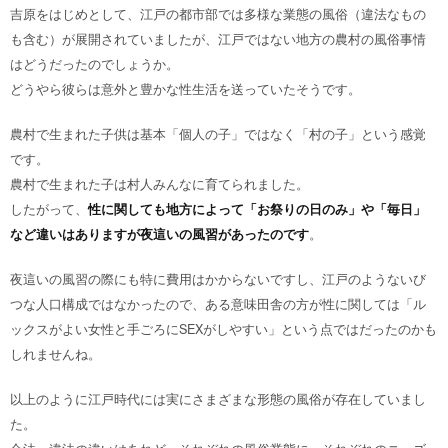
吉原をはじめとして、江戸の都市部では多様な業態の風俗（違法なもの
も含む）が展開されていましたが、江戸ではない地方の農村の風俗事情
はどうだったのでしょうか。
どうやら彼らは意外と豊かな性生活を送っていたそうです。
農村で生まれた子供は基本「個人の子」ではなく「村の子」という感覚
です。
農村で生まれた子は村人みんなに育てられました。
したがって、
性に関しても地方によって「お祭りの日のみ」や「毎日」
など違いはありますが夜這いの風習があったのです
。
夜這いの風習の際にも特に費用はかからないですし、江戸のようないび
つな人口構成ではなかったので、ある意味田舎の方が性に関しては「ル
ックスがよい女性と手ごろにSEXがしやすい」という点ではだったのかも
しれませんね。
以上のように江戸時代には実にさまざまな形態の風俗が存在していまし
た。