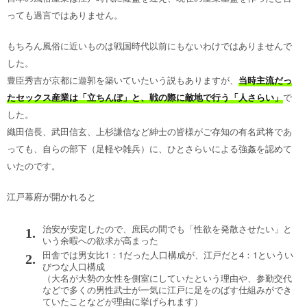
っても過言ではありません。
もちろん風俗に近いものは戦国時代以前にもないわけではありませんで
した。
豊臣秀吉が京都に遊郭を築いていたいう説もありますが、
当時主流だっ
たセックス産業は「立ちんぼ」と、戦の際に敵地で行う「人さらい」
で
した。
織田信長、武田信玄、上杉謙信など紳士の皆様がご存知の有名武将であ
っても、自らの部下（足軽や雑兵）に、ひとさらいによる強姦を認めて
いたのです。
江戸幕府が開かれると
治安が安定したので、庶民の間でも「性欲を発散させたい」と
いう余暇への欲求が高まった
田舎では男女比1：1だった人口構成が、江戸だと4：1というい
びつな人口構成
（大名が大勢の女性を側室にしていたという理由や、参勤交代
などで多くの男性武士が一気に江戸に足をのばす仕組みができ
ていたことなどが理由に挙げられます）