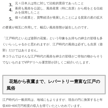
元々日本人は性に対して比較的寛容であったこと
幕府も風俗を公認し、風俗産業（特に吉原）から税をとる仕組
みを採用したこと
個々の産業と、貨幣経済が発展したことによる貧富の差の拡大
の要素が相互に作用して、幅広い風俗形態が誕生したのです。
「江戸時代といえば遊郭の花魁」という印象をお持ちの紳士の皆様も多
くいらっしゃるかと思われますが、江戸時代の風俗は必ずしも吉原（遊
郭）だけではありません。
本コラムではそんな江戸時代の風俗を紳士の皆様がご存知の物からそう
でないものまでVIPデリヘル運営部が詳しくご紹介いたします。
花魁から夜鷹まで、レパートリー豊富な江戸の
風俗
江戸時代の一般庶民は、地域にもよりますが、現在の円に換算すると年
収400~600万円程度の収入を得ていたといわれています。