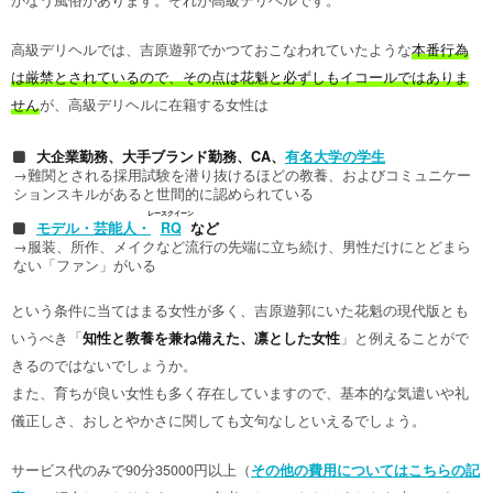
かなう風俗があります。それが高級デリヘルです。
高級デリヘルでは、吉原遊郭でかつておこなわれていたような
本番行為
は厳禁とされているので、その点は花魁と必ずしもイコールではありま
せん
が、高級デリヘルに在籍する女性は
大企業勤務、大手ブランド勤務、CA、
有名大学の学生
→難関とされる採用試験を潜り抜けるほどの教養、およびコミュニケー
ションスキルがあると世間的に認められている
レースクイーン
モデル・芸能人・
RQ
など
→服装、所作、メイクなど流行の先端に立ち続け、男性だけにとどまら
ない「ファン」がいる
という条件に当てはまる女性が多く、吉原遊郭にいた花魁の現代版とも
いうべき「
知性と教養を兼ね備えた、凛とした女性
」と例えることがで
きるのではないでしょうか。
また、育ちが良い女性も多く存在していますので、基本的な気遣いや礼
儀正しさ、おしとやかさに関しても文句なしといえるでしょう。
サービス代のみで90分35000円以上（
その他の費用についてはこちらの記