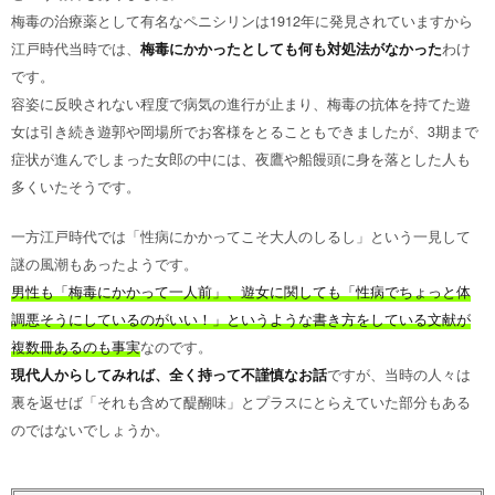
梅毒の治療薬として有名なペニシリンは1912年に発見されていますから
江戸時代当時では、
梅毒にかかったとしても何も対処法がなかった
わけ
です。
容姿に反映されない程度で病気の進行が止まり、梅毒の抗体を持てた遊
女は引き続き遊郭や岡場所でお客様をとることもできましたが、3期まで
症状が進んでしまった女郎の中には、夜鷹や船饅頭に身を落とした人も
多くいたそうです。
一方江戸時代では「性病にかかってこそ大人のしるし」という一見して
謎の風潮もあったようです。
男性も「梅毒にかかって一人前」、遊女に関しても「性病でちょっと体
調悪そうにしているのがいい！」というような書き方をしている文献が
複数冊あるのも事実
なのです。
現代人からしてみれば、全く持って不謹慎なお話
ですが、当時の人々は
裏を返せば「それも含めて醍醐味」とプラスにとらえていた部分もある
のではないでしょうか。