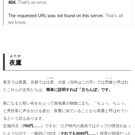
よたか
夜鷹
つじぎみ
そうか
東京では夜鷹、京都では
辻君
、大坂（当時はこの字）では
惣嫁
と呼ばれ
たこれらの女性たちは、
簡単に説明すれば「立ちんぼ」です。
夜になると暗い布をかぶって路地裏の物陰に立ち、「ちょっ、ちょっ」
と男性客に声をかける姿が、夜鷹に似ていることから夜鷹と呼ばれてい
るという説もあります。
定価25文（
750円……
）ですが、江戸時代の風俗ではチップの慣習があっ
たようなので、一般的に100文（
それでも3000円……
）程度が相場だった