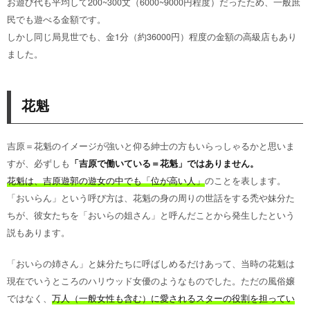
お遊び代も平均して200~300文（6000~9000円程度）だったため、一般庶
民でも遊べる金額です。
しかし同じ局見世でも、金1分（約36000円）程度の金額の高級店もあり
ました。
花魁
吉原＝花魁のイメージが強いと仰る紳士の方もいらっしゃるかと思いま
すが、必ずしも
「吉原で働いている＝花魁」ではありません。
花魁は、吉原遊郭の遊女の中でも「位が高い人」
のことを表します。
「おいらん」という呼び方は、花魁の身の周りの世話をする禿や妹分た
ちが、彼女たちを「おいらの姐さん」と呼んだことから発生したという
説もあります。
「おいらの姉さん」と妹分たちに呼ばしめるだけあって、当時の花魁は
現在でいうところのハリウッド女優のようなものでした。ただの風俗嬢
ではなく、
万人（一般女性も含む）に愛されるスターの役割を担ってい