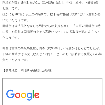
岡場所が最も発展したのは、江戸四宿（品川、千住、板橋、内藤新宿）
と深川です。
ほかにも200箇所以上の岡場所で、数千名の”飯盛り女郎”という遊女が働
いていたそうです。
岡場所は違法風俗ながらも男性からの支持も厚く、「吉原VS岡場所（特
に深川や品川は岡場所の中でも高級だった）」の客取り合戦も多くあっ
たようです。
料金は吉原の高級局見世と同等（約36000円）程度がほとんどでしたが、
下級の岡場所は25文（なんと750円！）と、のちに説明する夜鷹といい勝
負だったようです。
【参考地図：岡場所が発展した地域】