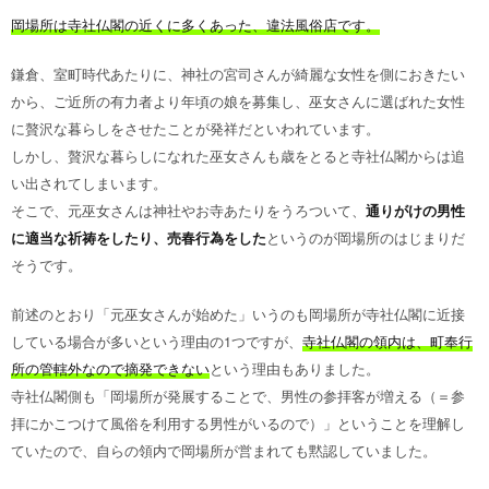
岡場所は寺社仏閣の近くに多くあった、違法風俗店です。
鎌倉、室町時代あたりに、神社の宮司さんが綺麗な女性を側におきたい
から、ご近所の有力者より年頃の娘を募集し、巫女さんに選ばれた女性
に贅沢な暮らしをさせたことが発祥だといわれています。
しかし、贅沢な暮らしになれた巫女さんも歳をとると寺社仏閣からは追
い出されてしまいます。
そこで、元巫女さんは神社やお寺あたりをうろついて、
通りがけの男性
に適当な祈祷をしたり、売春行為をした
というのが岡場所のはじまりだ
そうです。
前述のとおり「元巫女さんが始めた」いうのも岡場所が寺社仏閣に近接
している場合が多いという理由の1つですが、
寺社仏閣の領内は、町奉行
所の管轄外なので摘発できない
という理由もありました。
寺社仏閣側も「岡場所が発展することで、男性の参拝客が増える（＝参
拝にかこつけて風俗を利用する男性がいるので）」ということを理解し
ていたので、自らの領内で岡場所が営まれても黙認していました。