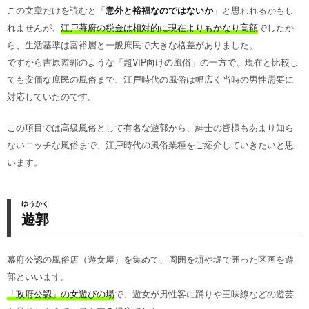
この文章だけを読むと「
意外と裕福なのではないか
」と思われるかもし
れませんが、
江戸幕府の税金は相対的に現在よりもかなり高額
でしたか
ら、生活基準は富裕層と一般庶民で大きな格差がありました。
ですから吉原遊郭のような「超VIP向けの風俗」の一方で、現在と比較し
ても安価な庶民の風俗まで、江戸時代の風俗は幅広く当時の男性需要に
対応していたのです。
この項目では高級風俗として有名な遊郭から、紳士の皆様もあまり知ら
ないニッチな風俗まで、江戸時代の風俗業種をご紹介していきたいと思
います。
ゆうかく
遊郭
幕府公認の風俗店（遊女屋）を集めて、周囲を塀や堀で囲った区画を遊
郭といいます。
「政府公認」の女遊びの場
で、遊女が男性客に踊りや三味線などの遊芸