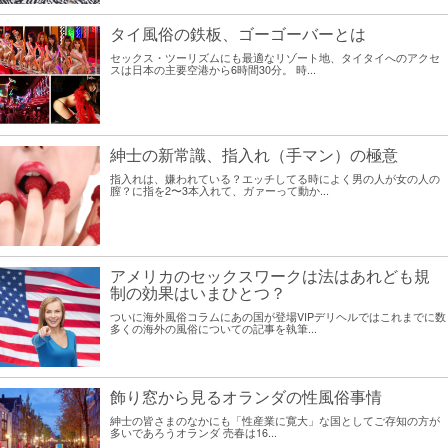
タイ風俗の鉄板、ゴーゴーバーとは
セックス・ツーリズムにも最適なリゾート地、タイタイへのアクセ
スは日本の主要空港から6時間30分。 時...
紳士の新常識、指入れ（手マン）の極意
指入れは、嫌われている？エッチしてる時によく男の人が女の人の
膣？に指を2〜3本入れて、ガァーって動か...
アメリカのセックスワークは法はあれども規
制の効果はいまひとつ？
ついに海外風俗コラムにあの国が登場VIPデリヘルではこれまでに数
多くの海外の風俗についての記事を執筆...
飾り窓から見るオランダの性風俗事情
紳士の皆さまのなかにも「性産業に寛大」な国としてご存知の方が
多いであろうオランダ 売春は16...