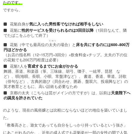
たのです。
ですから、
花魁自身が
気に入った男性客でなければ相手をしない
花魁に
性的サービスを受けられるのは3回目以降
（1回目なんて、隣
でたばこをふかして終了）
だゆう
花魁（中でも最高位の
太夫
の場合）と
床を共にするのには600~800万
円ほどかかる
（お店の指名料（12~15万円×3回分）+飲食料金+チップ。太夫の下の位
の花魁でも200万円程度は必要）
花魁1人を
育成するまでにお金がかかる
舞踊、茶道、和楽器（箏、三味線、胡弓、囃子、一絃琴、琵琶 な
ど）、唄(地唄、長唄、小唄、常盤津など）、 書道、香道、華道、詩歌
（俳句など）、古典的遊び（貝合わせ、囲碁、盤双六、投扇興など）の
英才教育とともに、高い話術も必要なため
京都の太夫（こちらは芸がメインの方ですが）は、以前は
天皇陛下へ
の謁見を許されていた
のような、現在の風俗嬢とは比較にならないほどの地位を築いていまし
た。
「教養高さと、遊女であっても自分をしっかり持っているという強さ」
にあこがれるのか、、近年の成人式でも花魁姿が一部の女性の間で人気