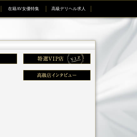
在籍AV女優特集
高級デリヘル求人