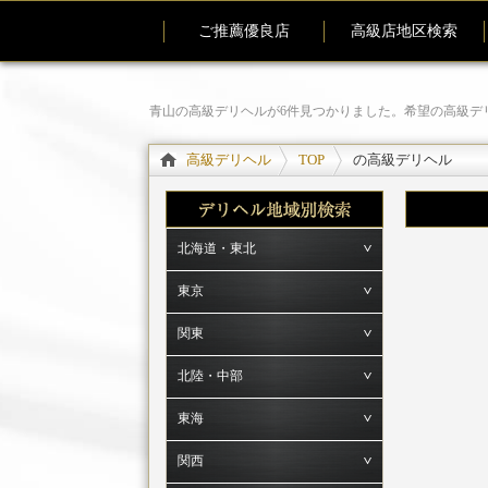
ご推薦優良店
高級店地区検索
青山の高級デリヘルが6件見つかりました。希望の高級デ
高級デリヘル
TOP
の高級デリヘル
北海道・東北
東京
関東
北陸・中部
東海
関西