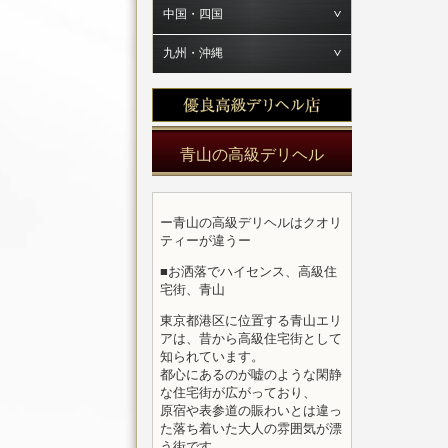
中国・四国
九州・沖縄
青山の高級デリヘル
ー青山の高級デリヘルはクオリ
ティーが違うー
■お洒落でハイセンス、高級住
宅街、青山
東京都港区に位置する青山エリ
アは、昔から高級住宅街として
知られています。
都心にあるのが嘘のような閑静
な住宅街が広がっており、
原宿や表参道の賑わいとは違っ
た落ち着いた大人の雰囲気が漂
う街です。