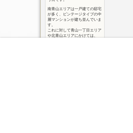
南青山エリアは一戸建ての邸宅
が多く、ビンテージタイプの中
層マンションが建ち並んでいま
す。
これに対して青山一丁目エリア
や北青山エリアにかけては、
近年、高層マンションや高層オ
フィスビルが増えており、
眺望のいいハイソな暮らしを楽
しんでいる人が少なくありませ
ん。
一戸建てエリアは、会社役員
や、地元の地主といった人昔か
ら暮らしている富裕層が中心
で、妻子などファミリーで住ん
でいるケースが一般的です。
一方、最新のマンションには若
手実業家も多く、ITベンチャー
企業の社長やデザイナーなど、
独身の20代後半から40代の男性
も多く見られます。
周りの地域とは一線を画した場